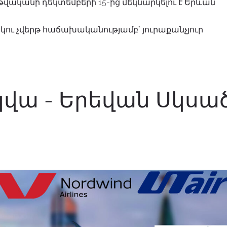
 թվականի դեկտեմբերի 15-ից մեկնարկելու է Երևան
ու չվերթ հաճախականությամբ՝ յուրաքանչյուր
վա - Երեվան Սկսա